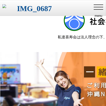
健やかな
toggl
navig
menu
私達喜寿会は法人理念の下