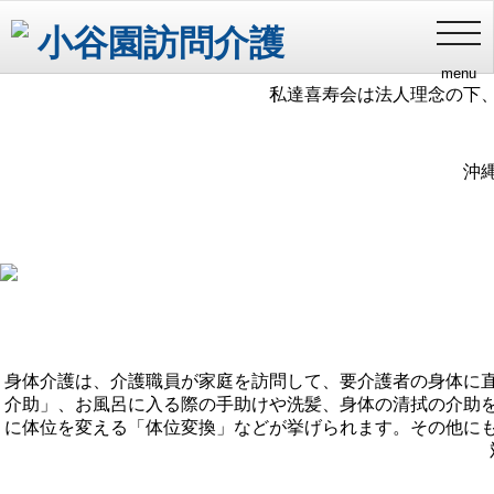
健やかな
toggl
navig
menu
私達喜寿会は法人理念の下
沖
身体介護は、介護職員が家庭を訪問して、要介護者の身体に
介助」、お風呂に入る際の手助けや洗髪、身体の清拭の介助
に体位を変える「体位変換」などが挙げられます。その他に