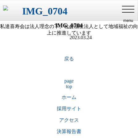
喜寿会理念
健やかな長寿・家族との絆・豊かな地域福祉
添付ファイル
toggl
navig
menu
IMG_0704
私達喜寿会は法人理念の下、社会福祉法人として地域福祉の向
上に推進しています
2023.03.24
戻る
page
top
ホーム
採用サイト
アクセス
決算報告書