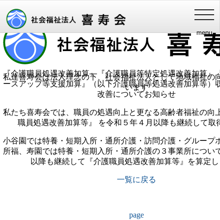
喜寿会理念
健やかな長寿・家族との絆・豊かな地域福祉
介護職員処遇改善加算等の取得につ
toggl
navig
menu
『介護職員処遇改善加算』『介護職員等特定処遇改善加算』
私達喜寿会は法人理念の下、社会福祉法人として地域福祉の
ースアップ等支援加算』（以下介護職員等処遇改善加算等）
います
改善についてお知らせ
私たち喜寿会では、職員の処遇向上と更なる高齢者福祉の向
職員処遇改善加算等』 を令和５年４月以降も継続して取
小谷園では特養・短期入所・通所介護・訪問介護・グループ
所福、寿園では特養・短期入所・通所介護の３事業所につい
以降も継続して『介護職員処遇改善加算等』を算定し
一覧に戻る
page