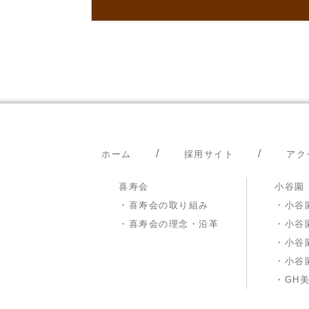
ホーム
採用サイト
アク
喜寿会
小谷園
・喜寿会の取り組み
・小谷
・喜寿会の理念・沿革
・小谷
・小谷
・小谷
・GH