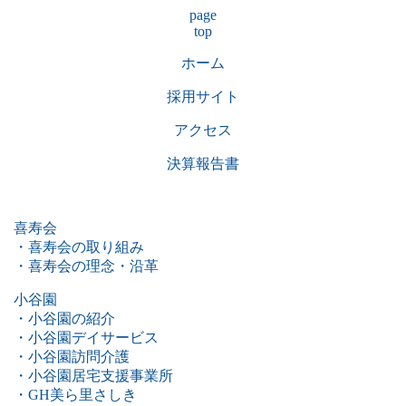
page
top
ホーム
採用サイト
アクセス
決算報告書
喜寿会
・喜寿会の取り組み
・喜寿会の理念・沿革
小谷園
・小谷園の紹介
・小谷園デイサービス
・小谷園訪問介護
・小谷園居宅支援事業所
・GH美ら里さしき