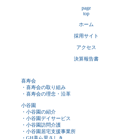
page
top
ホーム
採用サイト
アクセス
決算報告書
喜寿会
・喜寿会の取り組み
・喜寿会の理念・沿革
小谷園
・小谷園の紹介
・小谷園デイサービス
・小谷園訪問介護
・小谷園居宅支援事業所
・GH美ら里さしき