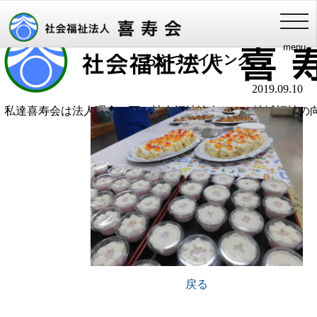
喜寿会理念
健やかな長寿・家族との絆・豊かな地域福祉
添付ファイル
toggl
navig
menu
おやつバイキング
2019.09.10
私達喜寿会は法人理念の下、社会福祉法人として地域福祉の
います
戻る