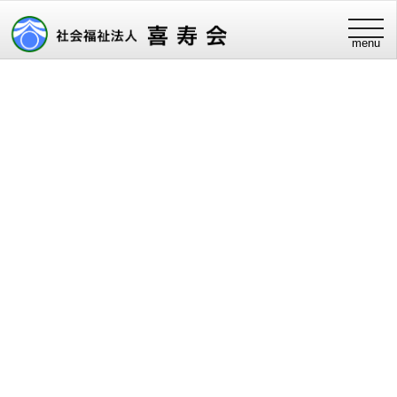
t
menu
o
g
g
l
e
n
a
v
i
g
a
t
i
o
n
添付ファイル
CIMG0018
2019.11.15