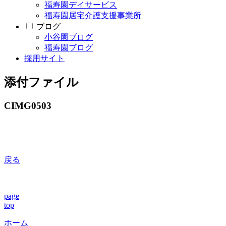
福寿園デイサービス
福寿園居宅介護支援事業所
ブログ
小谷園ブログ
福寿園ブログ
採用サイト
添付ファイル
CIMG0503
戻る
page
top
ホーム