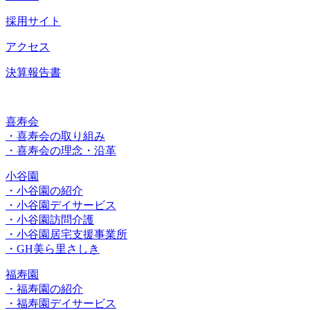
採用サイト
アクセス
決算報告書
喜寿会
・喜寿会の取り組み
・喜寿会の理念・沿革
小谷園
・小谷園の紹介
・小谷園デイサービス
・小谷園訪問介護
・小谷園居宅支援事業所
・GH美ら里さしき
福寿園
・福寿園の紹介
・福寿園デイサービス