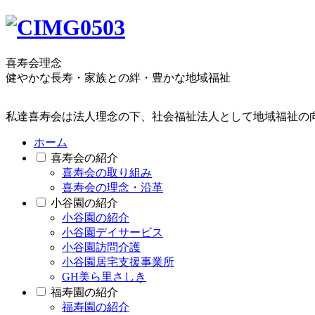
喜寿会理念
健やかな長寿・家族との絆・豊かな地域福祉
私達喜寿会は法人理念の下、社会福祉法人として地域福祉の
ホーム
喜寿会の紹介
喜寿会の取り組み
喜寿会の理念・沿革
小谷園の紹介
小谷園の紹介
小谷園デイサービス
小谷園訪問介護
小谷園居宅支援事業所
GH美ら里さしき
福寿園の紹介
福寿園の紹介