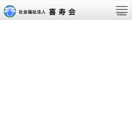
t
menu
o
g
g
l
e
n
a
v
i
g
a
t
i
o
n
添付ファイル
IMG_5738
2021.10.30