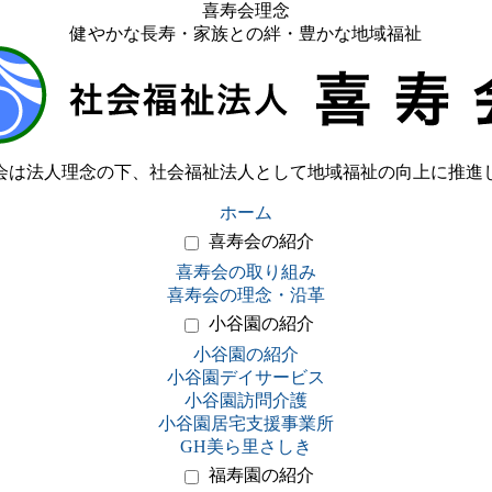
喜寿会理念
健やかな長寿・家族との絆・豊かな地域福祉
会は法人理念の下、社会福祉法人として地域福祉の向上に推進
ホーム
喜寿会の紹介
喜寿会の取り組み
喜寿会の理念・沿革
小谷園の紹介
小谷園の紹介
小谷園デイサービス
小谷園訪問介護
小谷園居宅支援事業所
GH美ら里さしき
福寿園の紹介