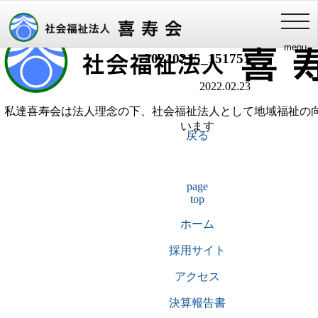
喜寿会理念
健やかな長寿・家族との絆・豊かな地域福祉
添付ファイル
toggl
navig
menu
20220215_151751
2022.02.23
私達喜寿会は法人理念の下、社会福祉法人として地域福祉の
います
戻る
page
top
ホーム
採用サイト
アクセス
決算報告書