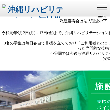
健やかな
沖縄リハビリ
toggl
navig
menu
私達喜寿会は法人理念の下
令和元年9月2日(月)～13日(金)まで、沖縄リハビリテー
3名の学生は毎日各自で目標を立てており「ご利用者とのコ
った専門的な技術
小谷園では今後も沖縄リハビリテ
実