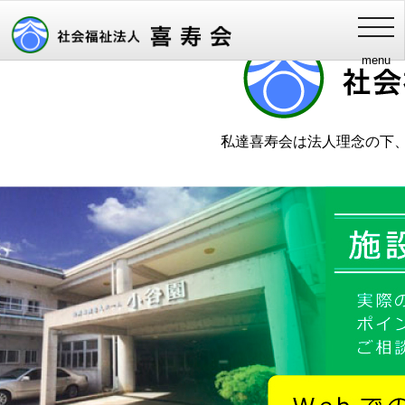
健やかな
toggl
navig
menu
私達喜寿会は法人理念の下