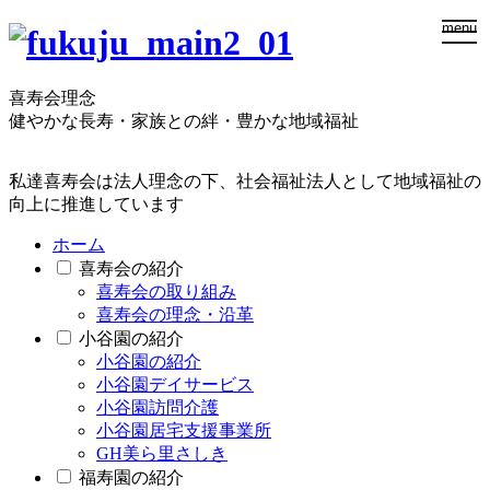
togg
menu
navi
喜寿会理念
健やかな長寿・家族との絆・豊かな地域福祉
私達喜寿会は法人理念の下、社会福祉法人として地域福祉の
向上に推進しています
ホーム
喜寿会の紹介
喜寿会の取り組み
喜寿会の理念・沿革
小谷園の紹介
小谷園の紹介
小谷園デイサービス
小谷園訪問介護
小谷園居宅支援事業所
GH美ら里さしき
福寿園の紹介