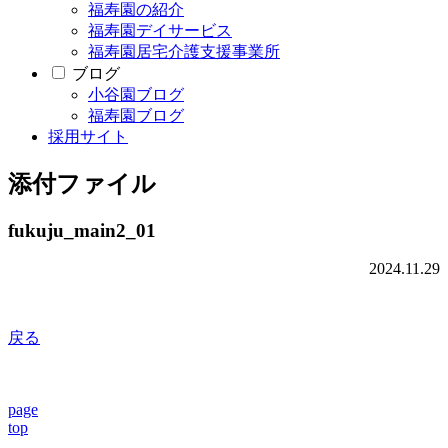
福寿園の紹介
福寿園デイサービス
福寿園居宅介護支援事業所
ブログ
小谷園ブログ
福寿園ブログ
採用サイト
添付ファイル
fukuju_main2_01
2024.11.29
戻る
page
top