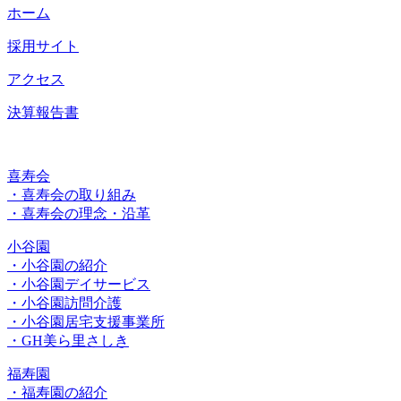
ホーム
採用サイト
アクセス
決算報告書
喜寿会
・喜寿会の取り組み
・喜寿会の理念・沿革
小谷園
・小谷園の紹介
・小谷園デイサービス
・小谷園訪問介護
・小谷園居宅支援事業所
・GH美ら里さしき
福寿園
・福寿園の紹介