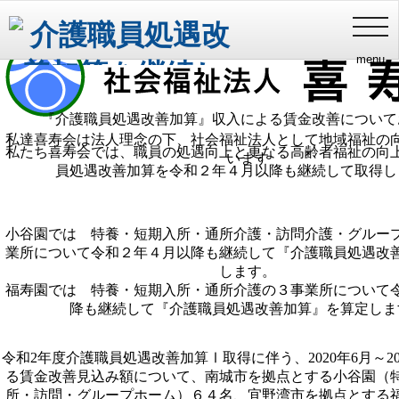
喜寿会理念
健やかな長寿・家族との絆・豊かな地域福祉
介護職員処遇改善加算を継続して取得
toggl
navig
menu
『介護職員処遇改善加算』収入による賃金改善について
私達喜寿会は法人理念の下、社会福祉法人として地域福祉の
私たち喜寿会では、職員の処遇向上と更なる高齢者福祉の向
います
員処遇改善加算を令和２年４月以降も継続して取得し
小谷園では 特養・短期入所・通所介護・訪問介護・グルー
業所について令和２年４月以降も継続して『介護職員処遇改
します。
福寿園では 特養・短期入所・通所介護の３事業所について
降も継続して『介護職員処遇改善加算』を算定しま
令和2年度介護職員処遇改善加算Ⅰ取得に伴う、2020年6月～20
る賃金改善見込み額について、南城市を拠点とする小谷園（
所・訪問・グループホーム）６４名、宜野湾市を拠点とする