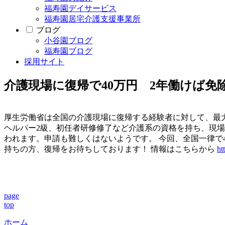
福寿園デイサービス
福寿園居宅介護支援事業所
ブログ
小谷園ブログ
福寿園ブログ
採用サイト
介護現場に復帰で40万円 2年働けば免
厚生労働省は全国の介護現場に復帰する経験者に対して、最大
ヘルパー2級、初任者研修修了など介護系の資格を持ち、現
われます。申請も難しくはないようです。 今回、全国一律で
持ちの方、復帰をお待ちしております！ 情報はこちらから
ht
page
top
ホーム