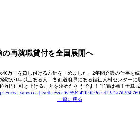
除の再就職貸付を全国展開へ
40万円を貸し付ける方針を固めました。2年間介護の仕事を続
場経験が1年以上ある人。各都道府県にある福祉人材センターに
40万円に引き上げることを決めたそうです！ 実施は補正予算
tps://news.yahoo.co.jp/articles/cef6a556247fc9fc3eead73d1a7d2f5876
一覧に戻る