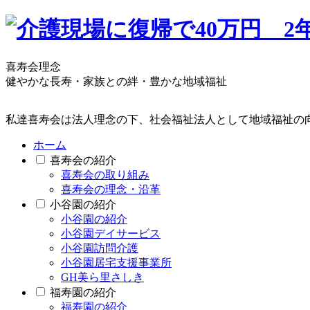
喜寿会理念
健やかな長寿・家族との絆・豊かな地域福祉
私達喜寿会は法人理念の下、社会福祉法人として地域福祉の
ホーム
喜寿会の紹介
喜寿会の取り組み
喜寿会の理念・沿革
小谷園の紹介
小谷園の紹介
小谷園デイサービス
小谷園訪問介護
小谷園居宅支援事業所
GH美ら里さしき
福寿園の紹介
福寿園の紹介