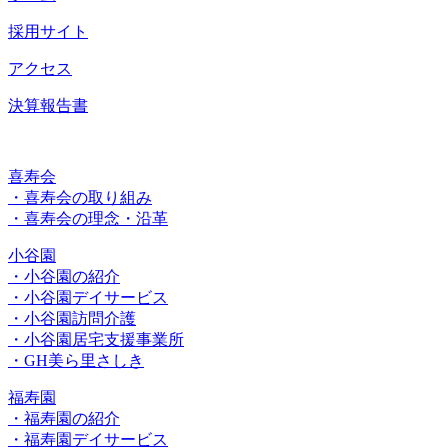
採用サイト
アクセス
決算報告書
喜寿会
・喜寿会の取り組み
・喜寿会の理念・沿革
小谷園
・小谷園の紹介
・小谷園デイサービス
・小谷園訪問介護
・小谷園居宅支援事業所
・GH美ら里さしき
福寿園
・福寿園の紹介
・福寿園デイサービス